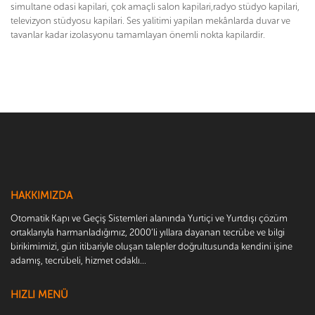
simultane odasi kapilari, çok amaçli salon kapilari,radyo stüdyo kapilari,
televizyon stüdyosu kapilari. Ses yalitimi yapilan mekânlarda duvar ve
tavanlar kadar izolasyonu tamamlayan önemli nokta kapilardir.
HAKKIMIZDA
Otomatik Kapı ve Geçiş Sistemleri alanında Yurtiçi ve Yurtdışı çözüm
ortaklarıyla harmanladığımız, 2000’li yıllara dayanan tecrübe ve bilgi
birikimimizi, gün itibariyle oluşan talepler doğrultusunda kendini işine
adamış, tecrübeli, hizmet odaklı...
HIZLI MENÜ