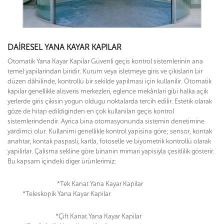
DAIRESEL YANA KAYAR KAPILAR
Otomatik Yana Kayar Kapilar Güvenli geçis kontrol sistemlerinin ana
temel yapilarindan biridir. Kurum veya isletmeye giris ve çikislarin bir
düzen dâhilinde, kontrollü bir sekilde yapilmasi için kullanilir. Otomatik
kapilar genellikle alisveris merkezleri, eglence mekânlari gibi halka açik
yerlerde giris çikisin yogun oldugu noktalarda tercih edilir. Estetik olarak
göze de hitap edildiginden en çok kullanilan geçis kontrol
sistemlerindendir. Ayrica bina otomasyonunda sistemin denetimine
yardimci olur. Kullanimi genellikle kontrol yapisina göre; sensor, kontak
anahtar, kontak paspasli, kartla, fotoselle ve biyometrik kontrollü olarak
yapilirlar. Çalisma sekline göre binanin mimari yapisiyla çesitlilik gösterir.
Bu kapsam içindeki diger ürünlerimiz:
*Tek Kanat Yana Kayar Kapilar
*Teleskopik Yana Kayar Kapilar
*Çift Kanat Yana Kayar Kapilar