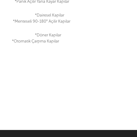
*Panik Açilir Yana Kayar Kapilar
*Dairesel Kapilar
*Menteseli 90-180° Açilir Kapilar
*Döner Kapilar
*Otomatik Çarpma Kapilar