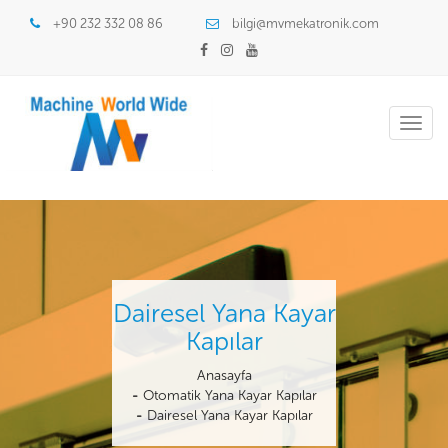
+90 232 332 08 86
bilgi@mvmekatronik.com
Toggl
navig
Dairesel Yana Kayar
Kapılar
Anasayfa
Otomatik Yana Kayar Kapılar
Dairesel Yana Kayar Kapılar